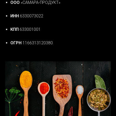
ООО
«САМАРА-ПРОДУКТ»
ИНН
6330073022
КПП
633001001
ОГРН
1166313120380