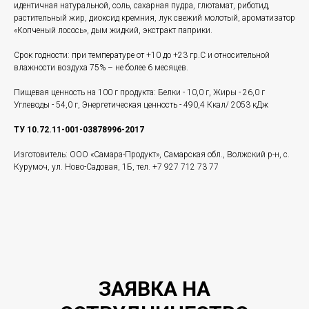
идентичная натуральной, соль, сахарная пудра, глютамат, риботид,
растительный жир, диоксид кремния, лук свежий молотый, ароматизатор
«Копченый лосось», дым жидкий, экстракт паприки.
Срок годности: при температуре от +10 до +23 гр.С и относительной
влажности воздуха 75% – не более 6 месяцев.
Пищевая ценность на 100 г продукта: Белки - 10,0 г, Жиры - 26,0 г
Углеводы - 54,0 г, Энергетическая ценность - 490,4 Ккал/ 2053 кДж
ТУ 10.72.11-001-03878996-2017
Изготовитель: ООО «Самара-Продукт», Самарская обл., Волжский р-н, с.
Курумоч, ул. Ново-Садовая, 1Б, тел. +7 927 712 73 77
ЗАЯВКА НА