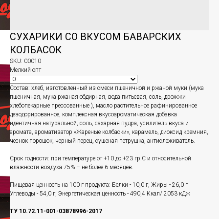
СУХАРИКИ СО ВКУСОМ БАВАРСКИХ
КОЛБАСОК
SKU:
00010
Мелкий опт
Состав: хлеб, изготовленный из смеси пшеничной и ржаной муки (мука
пшеничная, мука ржаная обдирная, вода питьевая, соль, дрожжи
хлебопекарные прессованные ), масло растительное рафинированное
дезодорированное, комплексная вкусоароматическая добавка
идентичная натуральной, соль, сахарная пудра, усилитель вкуса и
аромата, ароматизатор «Жареные колбаски», карамель, диоксид кремния,
чеснок порошок, черный перец, сушеная петрушка, антислеживатель.
Срок годности: при температуре от +10 до +23 гр.С и относительной
влажности воздуха 75% – не более 6 месяцев.
Пищевая ценность на 100 г продукта: Белки - 10,0 г, Жиры - 26,0 г
Углеводы - 54,0 г, Энергетическая ценность - 490,4 Ккал/ 2053 кДж
ТУ 10.72.11-001-03878996-2017