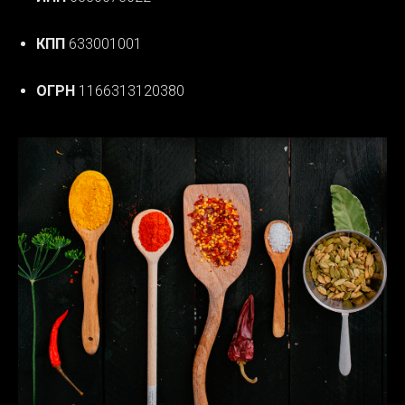
КПП
633001001
ОГРН
1166313120380